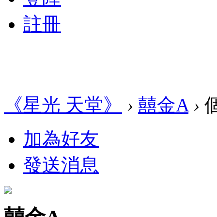
註冊
《星光 天堂》
›
囍金A
›
加為好友
發送消息