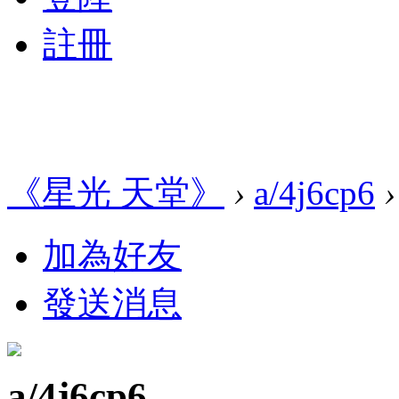
註冊
《星光 天堂》
›
a/4j6cp6
›
加為好友
發送消息
a/4j6cp6