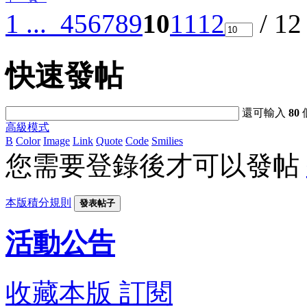
1 ...
4
5
6
7
8
9
10
11
12
/ 1
快速發帖
還可輸入
80
高級模式
B
Color
Image
Link
Quote
Code
Smilies
您需要登錄後才可以發帖
本版積分規則
發表帖子
活動公告
收藏本版
訂閱