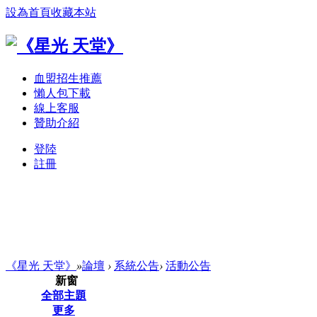
設為首頁
收藏本站
血盟招生推薦
懶人包下載
線上客服
贊助介紹
登陸
註冊
《星光 天堂》
»
論壇
›
系統公告
›
活動公告
新窗
全部主題
更多