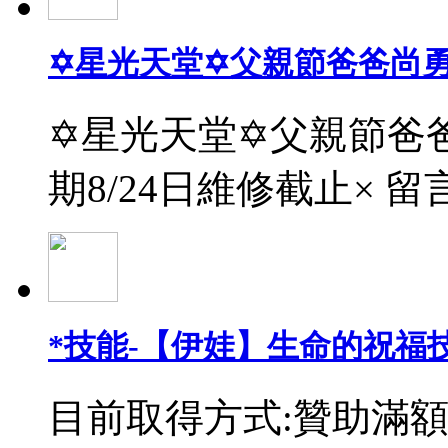
✡星光天堂✡父親節爸爸尚
✡星光天堂✡父親節爸爸
期8/24日維修截止× 留
*技能-【伊娃】生命的祝福
目前取得方式:贊助滿額