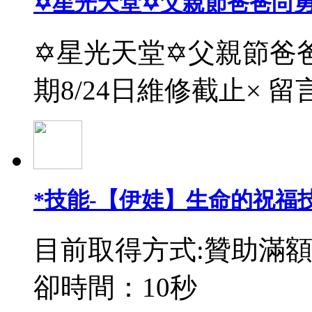
✡星光天堂✡父親節爸爸尚
✡星光天堂✡父親節爸爸
期8/24日維修截止× 留
*技能-【伊娃】生命的祝福
目前取得方式:贊助滿額
卻時間：10秒