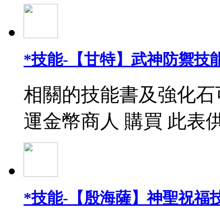
*技能-【甘特】武神防禦技能
相關的技能書及強化石
運金幣商人 購買 此表
*技能-【殷海薩】神聖祝福