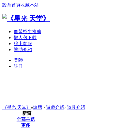
設為首頁
收藏本站
血盟招生推薦
懶人包下載
線上客服
贊助介紹
登陸
註冊
《星光 天堂》
»
論壇
›
遊戲介紹
›
道具介紹
新窗
全部主題
更多