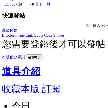
1
2
3
4
5
6
7
8
/ 8 頁
下一頁
快速發帖
還可輸入
80
高級模式
B
Color
Image
Link
Quote
Code
Smilies
您需要登錄後才可以發帖
本版積分規則
發表帖子
道具介紹
收藏本版
訂閱
今日