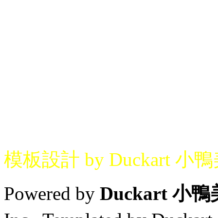
模板設計 by Duckart 小
Powered by
Duckart 小