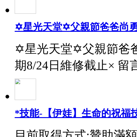
✡星光天堂✡父親節爸爸尚
✡星光天堂✡父親節爸爸
期8/24日維修截止× 留
*技能-【伊娃】生命的祝福
目前取得方式:贊助滿額