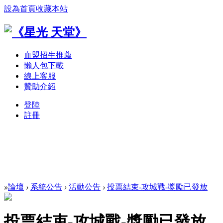
設為首頁
收藏本站
血盟招生推薦
懶人包下載
線上客服
贊助介紹
登陸
註冊
»
論壇
›
系統公告
›
活動公告
›
投票結束-攻城戰-獎勵已發放
投票結束-攻城戰-獎勵已發放