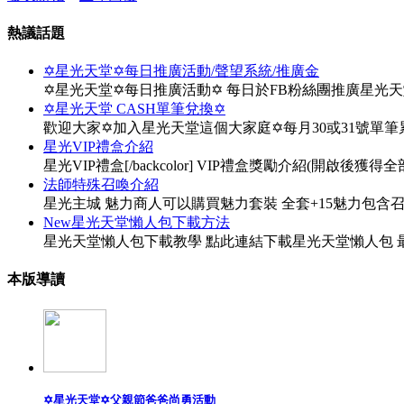
熱議話題
✡星光天堂✡每日推廣活動/聲望系統/推廣金
✡星光天堂✡每日推廣活動✡ 每日於FB粉絲團推廣星光
✡星光天堂 CASH單筆兌換✡
歡迎大家✡加入星光天堂這個大家庭✡每月30或31號單
星光VIP禮盒介紹
星光VIP禮盒[/backcolor] VIP禮盒獎勵介紹(開啟後獲得全部物
法師特殊召喚介紹
星光主城 魅力商人可以購買魅力套裝 全套+15魅力包含
New星光天堂懶人包下載方法
星光天堂懶人包下載教學 點此連結下載星光天堂懶人包 最
本版導讀
✡星光天堂✡父親節爸爸尚勇活動