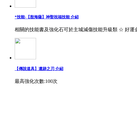
*技能-【殷海薩】神聖祝福技能 介紹
相關的技能書及強化石可於主城減傷技能升級類 ☆ 好運
【傳說道具】遺跡之刃 介紹
最高強化次數:100次