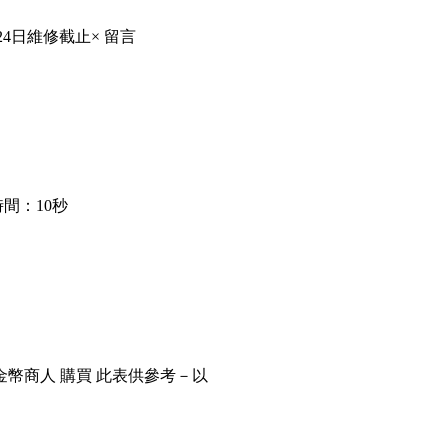
24日維修截止× 留言
間：10秒
金幣商人 購買 此表供參考－以