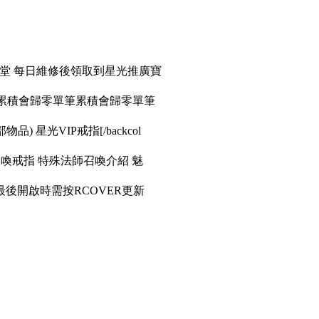
天堂 每日維修後領取到星光推廣寶
筆累積會歸零單筆累積會歸零單筆
品) 星光VIP戒指[/backcol
召喚戒指 特殊法師召喚介紹 魅
後開啟時需按RCOVER更新