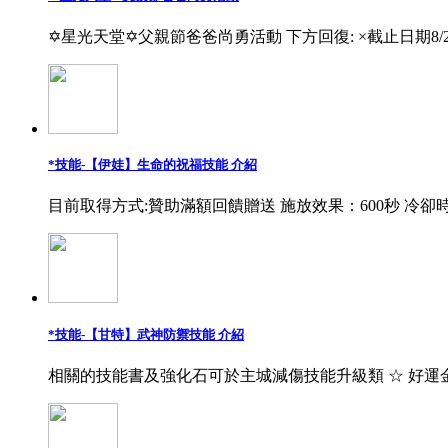
✡星光天堂✡父親節爸爸尚勇活動 下方回復: ×截止日期8/
*技能-【伊娃】生命的祝福技能 介紹
目前取得方式:贊助滿額回饋贈送 施放效果：600秒 冷卻時
*技能-【甘特】武神防禦技能 介紹
相關的技能書及強化石可於主城減傷技能升級類 ☆ 好運