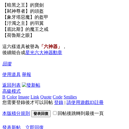
【暗黑之王】的寶劍
【弒神尊者】的頭盔
【象牙塔惡魔】的盔甲
【汙濁之主】的羽翼
【底比斯】的魔王之戒
【
荷魯斯之眼
】
這六樣道具被譽為
「六神器」
，
後續能合成
星光六大神器勳章
回復
使用道具
舉報
返回列表
高級模式
B
Color
Image
Link
Quote
Code
Smilies
您需要登錄後才可以回帖
登錄
|
請使用遊戲ID註冊
本版積分規則
回帖後跳轉到最後一頁
發表回復
發表新帖
立即回復