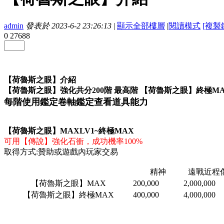
admin
發表於 2023-6-2 23:26:13
|
顯示全部樓層
|
閱讀模式
[複製
0
27688
【荷魯斯之眼】介紹
【荷魯斯之眼】強化共分200階 最高階 【荷魯斯之眼】終極M
每階使用鑑定卷軸鑑定查看道具能力
【荷魯斯之眼】MAXLV1~終極MAX
可
用【傳說】強化石衝，成功機率100%
取得方式:贊助或遊戲內玩家交易
精神
遠戰近程
【荷魯斯之眼】MAX
200,000
2,000,000
【荷魯斯之眼】終極MAX
400,000
4,000,000