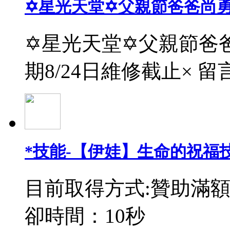
✡星光天堂✡父親節爸爸尚
✡星光天堂✡父親節爸爸
期8/24日維修截止× 留
*技能-【伊娃】生命的祝福
目前取得方式:贊助滿額
卻時間：10秒