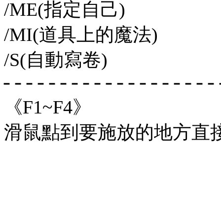
/ME(指定自己)
/MI(道具上的魔法)
/S(自動寫卷)
╴╴╴╴╴╴╴╴╴╴╴╴╴╴╴╴╴╴╴
《F1~F4》
滑鼠點到要施放的地方直