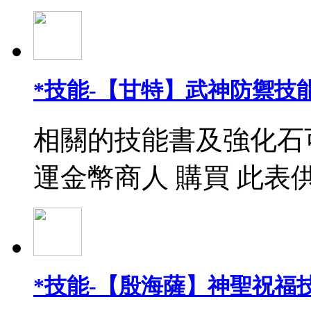
*技能-【甘特】武神防禦技能
相關的技能書及強化石
運金幣商人 購買 此表
*技能-【殷海薩】神聖祝福