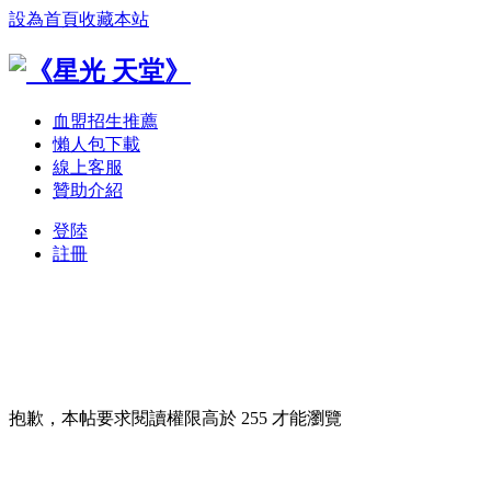
設為首頁
收藏本站
血盟招生推薦
懶人包下載
線上客服
贊助介紹
登陸
註冊
抱歉，本帖要求閱讀權限高於 255 才能瀏覽