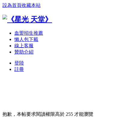
設為首頁
收藏本站
血盟招生推薦
懶人包下載
線上客服
贊助介紹
登陸
註冊
抱歉，本帖要求閱讀權限高於 255 才能瀏覽