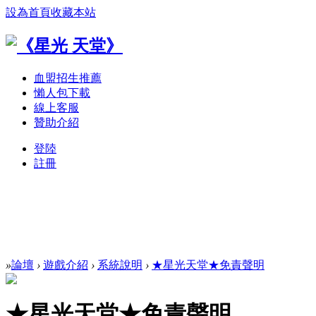
設為首頁
收藏本站
血盟招生推薦
懶人包下載
線上客服
贊助介紹
登陸
註冊
»
論壇
›
遊戲介紹
›
系統說明
›
★星光天堂★免責聲明
★星光天堂★免責聲明