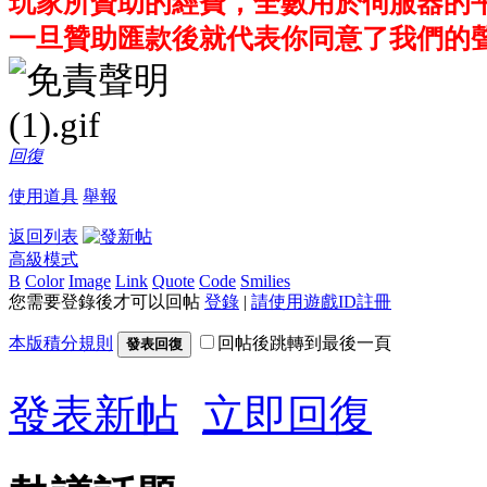
玩家所贊助的經費，全數用於伺服器的
一旦贊助匯款後就代表你同意了我們的
回復
使用道具
舉報
返回列表
高級模式
B
Color
Image
Link
Quote
Code
Smilies
您需要登錄後才可以回帖
登錄
|
請使用遊戲ID註冊
本版積分規則
回帖後跳轉到最後一頁
發表回復
發表新帖
立即回復