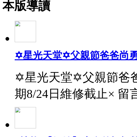
本版導讀
✡星光天堂✡父親節爸爸尚
✡星光天堂✡父親節爸爸
期8/24日維修截止× 留