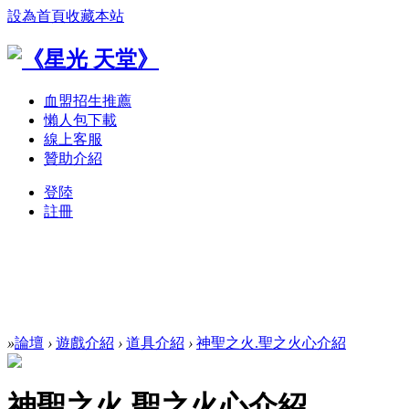
設為首頁
收藏本站
血盟招生推薦
懶人包下載
線上客服
贊助介紹
登陸
註冊
»
論壇
›
遊戲介紹
›
道具介紹
›
神聖之火.聖之火心介紹
神聖之火.聖之火心介紹