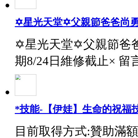
✡星光天堂✡父親節爸爸尚
✡星光天堂✡父親節爸爸
期8/24日維修截止× 留
*技能-【伊娃】生命的祝福
目前取得方式:贊助滿額