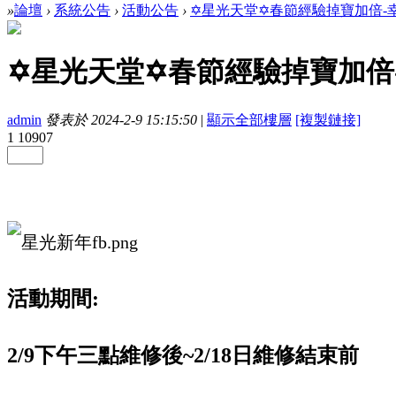
»
論壇
›
系統公告
›
活動公告
›
✡星光天堂✡春節經驗掉寶加倍-幸運
✡星光天堂✡春節經驗掉寶加倍-
admin
發表於 2024-2-9 15:15:50
|
顯示全部樓層
[複製鏈接]
1
10907
活動期間:
2/9下午三點維修後~2/18日維修結束前