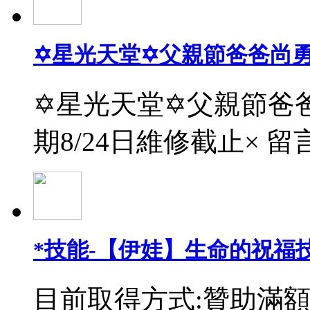
✡星光天堂✡父親節爸爸尚
✡星光天堂✡父親節爸爸
期8/24日維修截止× 留
*技能-【伊娃】生命的祝福
目前取得方式:贊助滿額