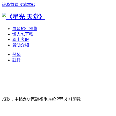
設為首頁
收藏本站
血盟招生推薦
懶人包下載
線上客服
贊助介紹
登陸
註冊
抱歉，本帖要求閱讀權限高於 255 才能瀏覽