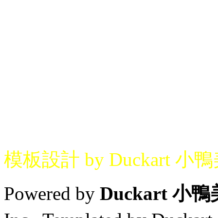
模板設計 by Duckart 小
Powered by
Duckart 小