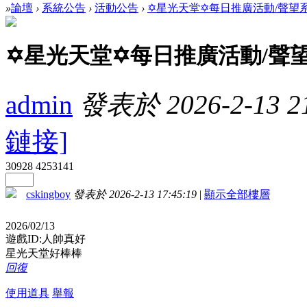
»
論壇
›
系統公告
›
活動公告
›
✡星光天堂✡每日推廣活動/聲望系統
✡星光天堂✡每日推廣活動/聲
admin
發表於 2026-2-13 21
鏈接]
30928
4253141
cskingboy
發表於 2026-2-13 17:45:19
|
顯示全部樓層
2026/02/13
遊戲ID:人帥真好
星光天堂好棒棒
回復
使用道具
舉報