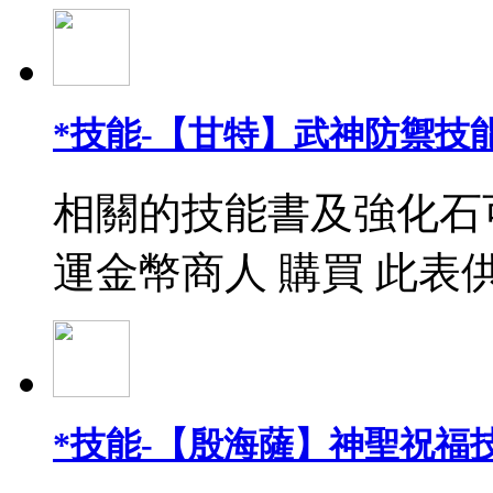
*技能-【甘特】武神防禦技能
相關的技能書及強化石
運金幣商人 購買 此表
*技能-【殷海薩】神聖祝福