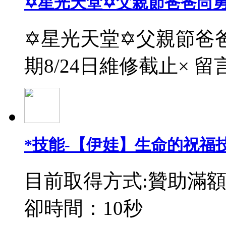
✡星光天堂✡父親節爸爸尚
✡星光天堂✡父親節爸爸
期8/24日維修截止× 留
*技能-【伊娃】生命的祝福
目前取得方式:贊助滿額
卻時間：10秒