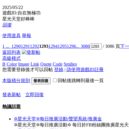
2025/05/22
遊戲ID:自在無極功
星光天堂好棒棒
回復
使用道具
舉報
1 ...
1290
1291
1292
1293
1294
1295
1296
... 3086
/ 3086 頁
下
返回列表
高級模式
B
Color
Image
Link
Quote
Code
Smilies
您需要登錄後才可以回帖
登錄
|
請使用遊戲ID註冊
本版積分規則
回帖後跳轉到最後一頁
發表回復
發表新帖
立即回復
熱議話題
✡星光天堂✡每日推廣活動/聲望系統/推廣金
✡星光天堂✡每日推廣活動✡ 每日於FB粉絲團推廣星光