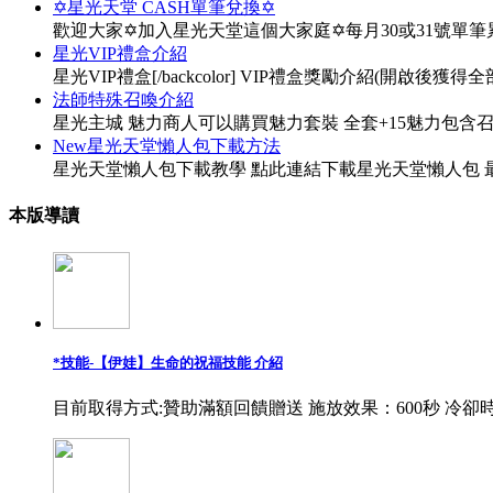
✡星光天堂 CASH單筆兌換✡
歡迎大家✡加入星光天堂這個大家庭✡每月30或31號單
星光VIP禮盒介紹
星光VIP禮盒[/backcolor] VIP禮盒獎勵介紹(開啟後獲得全部物
法師特殊召喚介紹
星光主城 魅力商人可以購買魅力套裝 全套+15魅力包含
New星光天堂懶人包下載方法
星光天堂懶人包下載教學 點此連結下載星光天堂懶人包 最
本版導讀
*技能-【伊娃】生命的祝福技能 介紹
目前取得方式:贊助滿額回饋贈送 施放效果：600秒 冷卻時