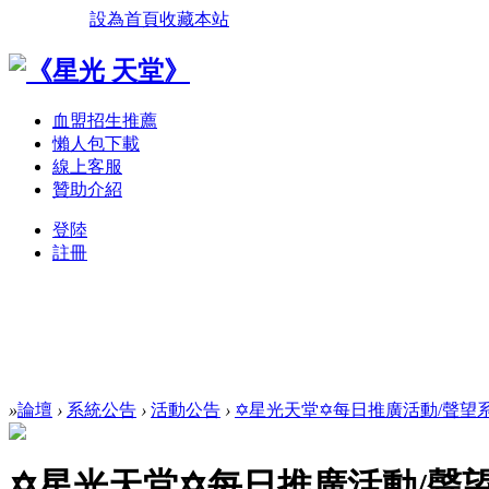
設為首頁
收藏本站
血盟招生推薦
懶人包下載
線上客服
贊助介紹
登陸
註冊
»
論壇
›
系統公告
›
活動公告
›
✡星光天堂✡每日推廣活動/聲望系統
✡星光天堂✡每日推廣活動/聲