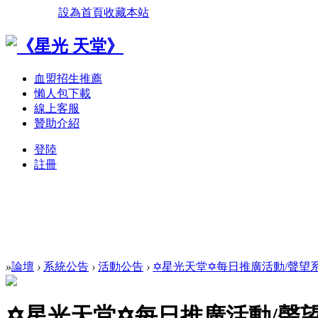
設為首頁
收藏本站
血盟招生推薦
懶人包下載
線上客服
贊助介紹
登陸
註冊
»
論壇
›
系統公告
›
活動公告
›
✡星光天堂✡每日推廣活動/聲望系統
✡星光天堂✡每日推廣活動/聲