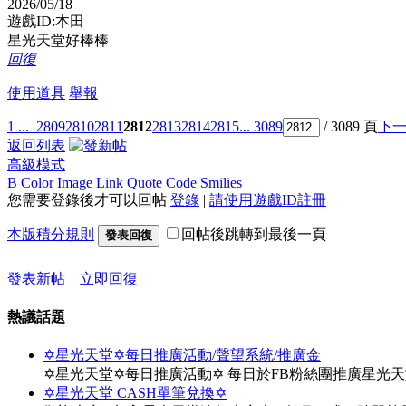
2026/05/18
遊戲ID:本田
星光天堂好棒棒
回復
使用道具
舉報
1 ...
2809
2810
2811
2812
2813
2814
2815
... 3089
/ 3089 頁
下
返回列表
高級模式
B
Color
Image
Link
Quote
Code
Smilies
您需要登錄後才可以回帖
登錄
|
請使用遊戲ID註冊
本版積分規則
回帖後跳轉到最後一頁
發表回復
發表新帖
立即回復
熱議話題
✡星光天堂✡每日推廣活動/聲望系統/推廣金
✡星光天堂✡每日推廣活動✡ 每日於FB粉絲團推廣星光
✡星光天堂 CASH單筆兌換✡