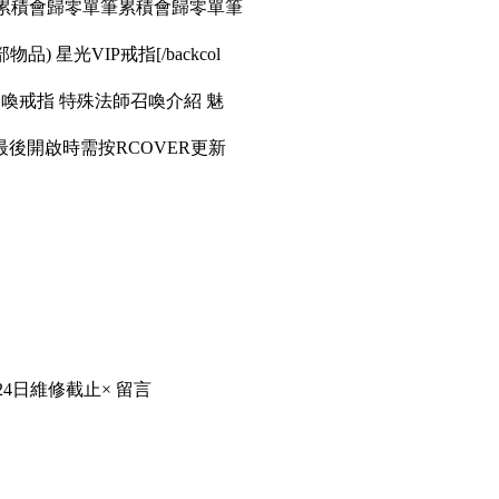
筆累積會歸零單筆累積會歸零單筆
品) 星光VIP戒指[/backcol
召喚戒指 特殊法師召喚介紹 魅
後開啟時需按RCOVER更新
24日維修截止× 留言