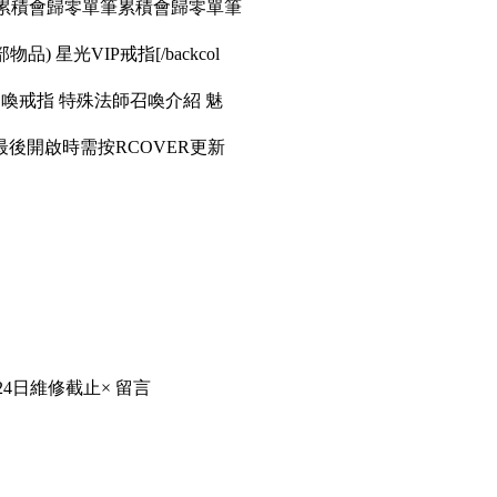
筆累積會歸零單筆累積會歸零單筆
品) 星光VIP戒指[/backcol
召喚戒指 特殊法師召喚介紹 魅
後開啟時需按RCOVER更新
24日維修截止× 留言