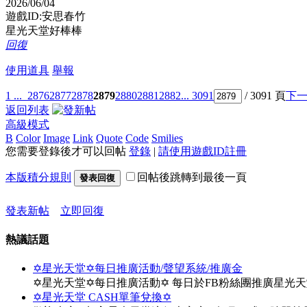
2026/06/04
遊戲ID:安思春竹
星光天堂好棒棒
回復
使用道具
舉報
1 ...
2876
2877
2878
2879
2880
2881
2882
... 3091
/ 3091 頁
下
返回列表
高級模式
B
Color
Image
Link
Quote
Code
Smilies
您需要登錄後才可以回帖
登錄
|
請使用遊戲ID註冊
本版積分規則
回帖後跳轉到最後一頁
發表回復
發表新帖
立即回復
熱議話題
✡星光天堂✡每日推廣活動/聲望系統/推廣金
✡星光天堂✡每日推廣活動✡ 每日於FB粉絲團推廣星光
✡星光天堂 CASH單筆兌換✡