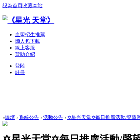
設為首頁
收藏本站
血盟招生推薦
懶人包下載
線上客服
贊助介紹
登陸
註冊
»
論壇
›
系統公告
›
活動公告
›
✡星光天堂✡每日推廣活動/聲望系統
✡星光天堂✡每日推廣活動/聲