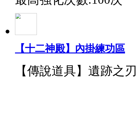
【十二神殿】內掛練功區
【傳說道具】遺跡之刃