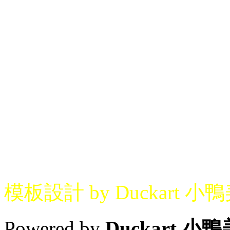
模板設計 by Duckart 小
Powered by
Duckart 小