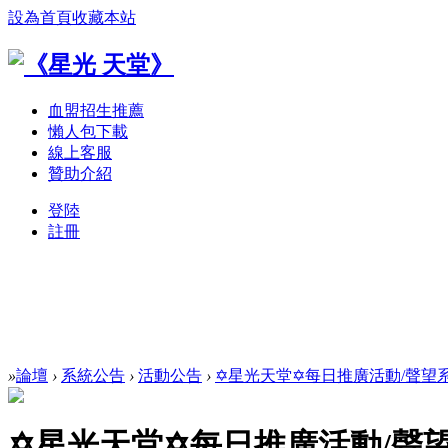
設為首頁
收藏本站
血盟招生推薦
懶人包下載
線上客服
贊助介紹
登陸
註冊
»
論壇
›
系統公告
›
活動公告
›
✡星光天堂✡每日推廣活動/聲望系統
✡星光天堂✡每日推廣活動/聲