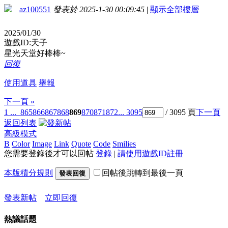
az100551
發表於 2025-1-30 00:09:45
|
顯示全部樓層
2025/01/30
遊戲ID:天子
星光天堂好棒棒~
回復
使用道具
舉報
下一頁 »
1 ...
865
866
867
868
869
870
871
872
... 3095
/ 3095 頁
下一頁
返回列表
高級模式
B
Color
Image
Link
Quote
Code
Smilies
您需要登錄後才可以回帖
登錄
|
請使用遊戲ID註冊
本版積分規則
回帖後跳轉到最後一頁
發表回復
發表新帖
立即回復
熱議話題