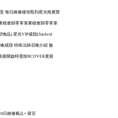
天堂 每日維修後領取到星光推廣寶
筆累積會歸零單筆累積會歸零單筆
品) 星光VIP戒指[/backcol
召喚戒指 特殊法師召喚介紹 魅
後開啟時需按RCOVER更新
24日維修截止× 留言