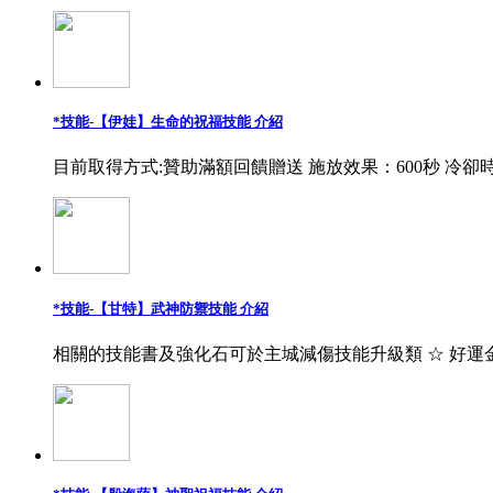
*技能-【伊娃】生命的祝福技能 介紹
目前取得方式:贊助滿額回饋贈送 施放效果：600秒 冷卻時
*技能-【甘特】武神防禦技能 介紹
相關的技能書及強化石可於主城減傷技能升級類 ☆ 好運