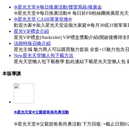
✡星光天堂✡每日推廣活動/聲望系統/推廣金
✡星光天堂✡每日推廣活動✡ 每日於FB粉絲團推廣星光
✡星光天堂 CASH單筆兌換✡
歡迎大家✡加入星光天堂這個大家庭✡每月30或31號單
星光VIP禮盒介紹
星光VIP禮盒[/backcolor] VIP禮盒獎勵介紹(開啟後獲得全部物
法師特殊召喚介紹
星光主城 魅力商人可以購買魅力套裝 全套+15魅力包含
New星光天堂懶人包下載方法
星光天堂懶人包下載教學 點此連結下載星光天堂懶人包 最
本版導讀
✡星光天堂✡父親節爸爸尚勇活動
✡星光天堂✡父親節爸爸尚勇活動 下方回復: ×截止日期8/