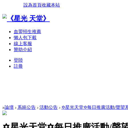
設為首頁
收藏本站
血盟招生推薦
懶人包下載
線上客服
贊助介紹
登陸
註冊
»
論壇
›
系統公告
›
活動公告
›
✡星光天堂✡每日推廣活動/聲望系統
✡星光天堂✡每日推廣活動/聲