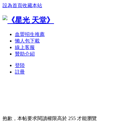
設為首頁
收藏本站
血盟招生推薦
懶人包下載
線上客服
贊助介紹
登陸
註冊
抱歉，本帖要求閱讀權限高於 255 才能瀏覽