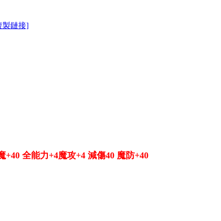
複製鏈接]
回魔+40 全能力+4魔攻+4 減傷40 魔防+40