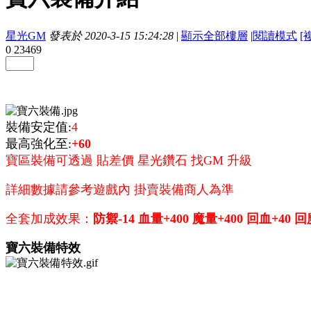
星光GM
發表於 2020-3-15 15:24:28
|
顯示全部樓層
|
閱讀模式
[
0
23469
裝備安定值:
4
最高強化至:
+60
寶區裝備可透過 貼差價 星光鑽石 找GM 升級
詳細數據請參考遊戲內 掛賣裝備商人為準
全套加成效果：
防禦-14 血量+400 魔量+400 回血+40 
寶六裝備特效
防+30%