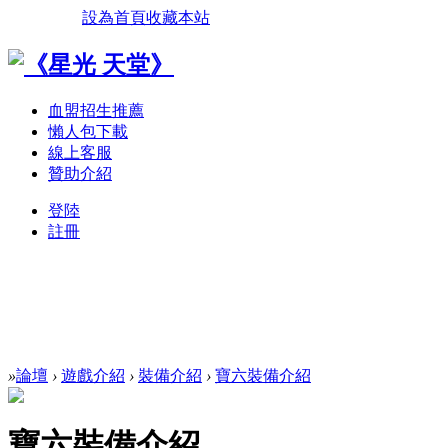
設為首頁
收藏本站
血盟招生推薦
懶人包下載
線上客服
贊助介紹
登陸
註冊
»
論壇
›
遊戲介紹
›
裝備介紹
›
寶六裝備介紹
寶六裝備介紹