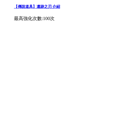
【傳說道具】遺跡之刃 介紹
最高強化次數:100次