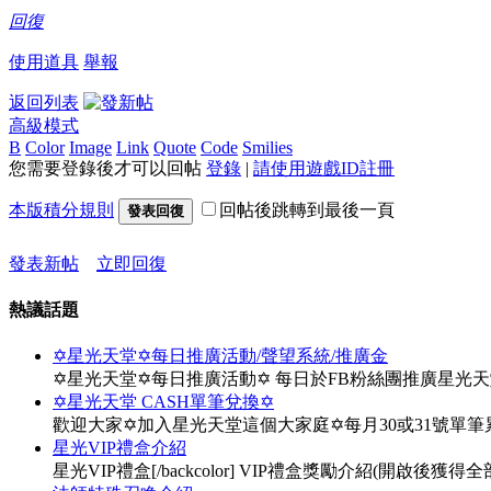
回復
使用道具
舉報
返回列表
高級模式
B
Color
Image
Link
Quote
Code
Smilies
您需要登錄後才可以回帖
登錄
|
請使用遊戲ID註冊
本版積分規則
回帖後跳轉到最後一頁
發表回復
發表新帖
立即回復
熱議話題
✡星光天堂✡每日推廣活動/聲望系統/推廣金
✡星光天堂✡每日推廣活動✡ 每日於FB粉絲團推廣星光
✡星光天堂 CASH單筆兌換✡
歡迎大家✡加入星光天堂這個大家庭✡每月30或31號單
星光VIP禮盒介紹
星光VIP禮盒[/backcolor] VIP禮盒獎勵介紹(開啟後獲得全部物