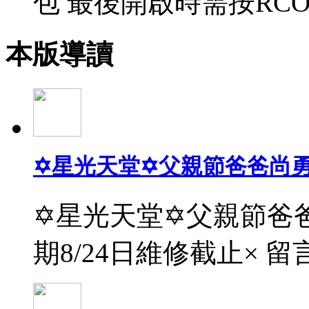
包 最後開啟時需按RCO
本版導讀
✡星光天堂✡父親節爸爸尚
✡星光天堂✡父親節爸爸
期8/24日維修截止× 留