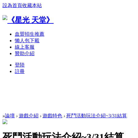
設為首頁
收藏本站
血盟招生推薦
懶人包下載
線上客服
贊助介紹
登陸
註冊
»
論壇
›
遊戲介紹
›
遊戲特色
›
死鬥活動玩法介紹~3/31結算
死鬥活動玩法介紹~3/31結算