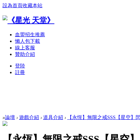
設為首頁
收藏本站
血盟招生推薦
懶人包下載
線上客服
贊助介紹
登陸
註冊
»
論壇
›
遊戲介紹
›
道具介紹
›
【永恆】無限之戒SSS【星空】閃耀
【永恆】無限之戒SSS【星空】