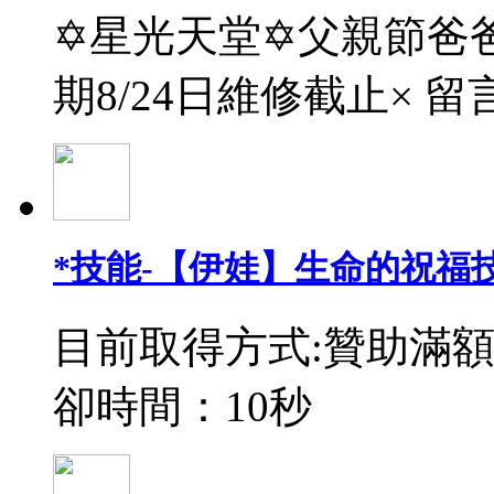
✡星光天堂✡父親節爸爸
期8/24日維修截止× 留
*技能-【伊娃】生命的祝福
目前取得方式:贊助滿額
卻時間：10秒