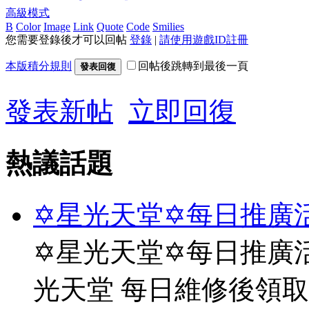
高級模式
B
Color
Image
Link
Quote
Code
Smilies
您需要登錄後才可以回帖
登錄
|
請使用遊戲ID註冊
本版積分規則
回帖後跳轉到最後一頁
發表回復
發表新帖
立即回復
熱議話題
✡星光天堂✡每日推廣活
✡星光天堂✡每日推廣活
光天堂 每日維修後領