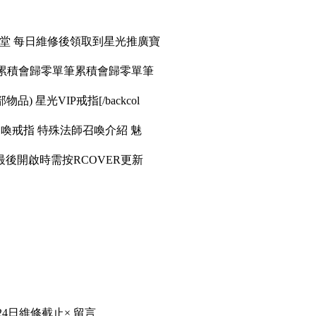
天堂 每日維修後領取到星光推廣寶
筆累積會歸零單筆累積會歸零單筆
品) 星光VIP戒指[/backcol
召喚戒指 特殊法師召喚介紹 魅
後開啟時需按RCOVER更新
24日維修截止× 留言