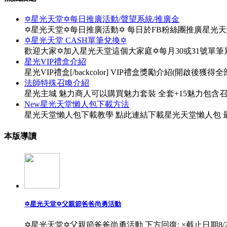
✡星光天堂✡每日推廣活動/聲望系統/推廣金
✡星光天堂✡每日推廣活動✡ 每日於FB粉絲團推廣星光
✡星光天堂 CASH單筆兌換✡
歡迎大家✡加入星光天堂這個大家庭✡每月30或31號單
星光VIP禮盒介紹
星光VIP禮盒[/backcolor] VIP禮盒獎勵介紹(開啟後獲得全部物
法師特殊召喚介紹
星光主城 魅力商人可以購買魅力套裝 全套+15魅力包含
New星光天堂懶人包下載方法
星光天堂懶人包下載教學 點此連結下載星光天堂懶人包 最
本版導讀
✡星光天堂✡父親節爸爸尚勇活動
✡星光天堂✡父親節爸爸尚勇活動 下方回復: ×截止日期8/