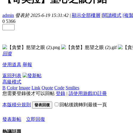
admin
發表於 2025-6-19 15:31:42
|
顯示全部樓層
|
閱讀模式
[複
0
5366
回復
使用道具
舉報
返回列表
高級模式
B
Color
Image
Link
Quote
Code
Smilies
您需要登錄後才可以回帖
登錄
|
請使用遊戲ID註冊
本版積分規則
回帖後跳轉到最後一頁
發表回復
發表新帖
立即回復
熱議話題