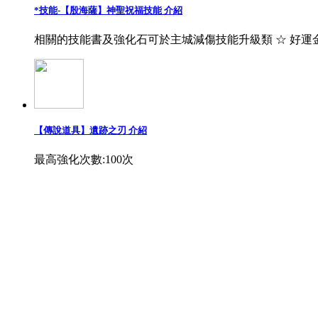
*技能-【殷海薩】神聖祝福技能 介紹
相關的技能書及強化石可於主城減傷技能升級類 ☆ 好運
【傳說道具】遺跡之刃 介紹
最高強化次數:100次