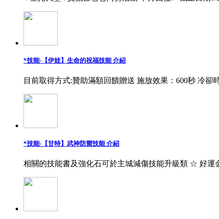
*技能-【伊娃】生命的祝福技能 介紹
目前取得方式:贊助滿額回饋贈送 施放效果：600秒 冷卻時
*技能-【甘特】武神防禦技能 介紹
相關的技能書及強化石可於主城減傷技能升級類 ☆ 好運