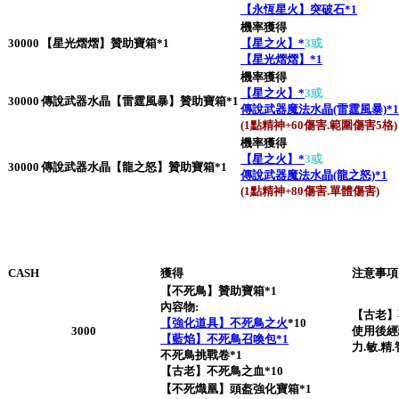
【永恆星火】突破石*1
機率獲得
30000
【星光熠熠】贊助寶箱*1
【星之火】*
3
或
【星光熠熠】*1
機率獲得
【星之火】*
3
或
30000
傳說武器水晶【雷霆風暴】贊助寶箱*1
傳說武器魔法水晶(雷霆風暴)*1
(1點精神+60傷害.範圍傷害5格)
機率獲得
【星之火】*
3
或
30000
傳說武器水晶【龍之怒】贊助寶箱*1
傳說武器魔法水晶(龍之怒)*1
(1點精神+80傷害.單體傷害)
CASH
獲得
注意事項
【不死鳥】贊助寶箱*1
內容物:
【古老】
【強化道具】不死鳥之火
*10
3000
使用後經驗
【藍焰】不死鳥召喚包*1
力.敏.精.
不死鳥挑戰卷*1
【古老】不死鳥之血*10
【不死熾凰】頭盔強化寶箱*1