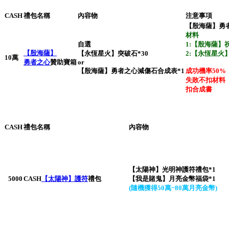
CASH
禮包名稱
內容物
注意事項
【殷海薩】勇
材料
自選
1:【殷海薩】
【殷海薩】
【永恆星火】突破石*30
2:【永恆星火】
10萬
勇者之心
贊助寶箱
or
【殷海薩】勇者之心減傷石合成表*1
成功機率50%
失敗不扣材料
扣合成書
CASH
禮包名稱
內容物
【太陽神】光明神護符禮包*1
5000
CASH
【太陽神】護符
禮包
【我是賭鬼】月亮金幣福袋*1
(隨機獲得50萬~80萬月亮金幣)