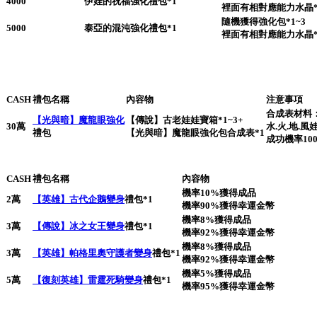
4000
伊娃的祝福強化禮包*1
裡面有相對應能力水晶*
隨機獲得強化包*1~3
5000
泰亞的混沌強化禮包*1
裡面有相對應能力水晶*
CASH
禮包名稱
內容物
注意事項
合成表材料
【光與暗】魔龍眼強化
【傳說】古老娃娃寶箱*1~3+
30萬
水.火.地.
禮包
【光與暗】魔龍眼強化包合成表*1
成功機率10
CASH
禮包名稱
內容物
機率10%獲得成品
2萬
【英雄】古代企鵝變身
禮包*1
機率90%獲得幸運金幣
機率8%獲得成品
3萬
【傳說】冰之女王變身
禮包*1
機率92%獲得幸運金幣
機率8%獲得成品
3萬
【英雄】帕格里奧守護者變身
禮包*1
機率92%獲得幸運金幣
機率5%獲得成品
5萬
【復刻英雄】雷霆死騎變身
禮包*1
機率95%獲得幸運金幣