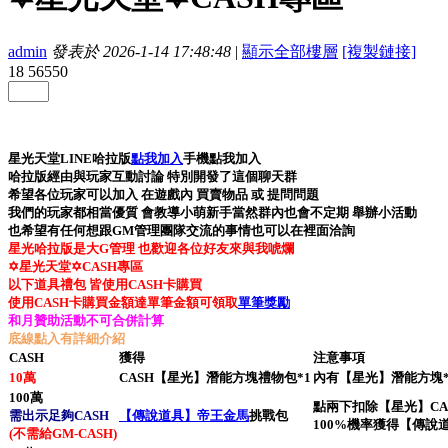
admin
發表於 2026-1-14 17:48:48
|
顯示全部樓層
[複製鏈接]
18
56550
星光天堂LINE哈拉版
點我加入
手機點我加入
哈拉版
經由與玩家互動討論 特別開發了這個聊天群
希望各位玩家可以加入 在遊戲內 買賣物品 或 提問問題
我們的玩家都相當優質 會教導小萌新手當然群內也會不定期 舉辦小活動
也希望有任何想跟GM管理團隊交流的事情也可以在裡面洽詢
星光哈拉版是大G管理 也歡迎各位好友來與我
唬爛
✡星光天堂✡CASH專區
以下道具禮包 皆使用CASH卡購買
使用CASH卡購買金額達單筆金額可領取
單筆獎勵
和月贊助活動不可合併計算
底線點入有詳細介紹
CASH
獲得
注意事項
10萬
CASH【星光】潛能方塊禮物包*1
內有【星光】潛能方塊*
100萬
點兩下扣除【星光】CASH
需出示
足夠
CASH
【傳說道具】帝王金馬
挑戰包
100%機率獲得【傳說
(不需給GM-CASH)