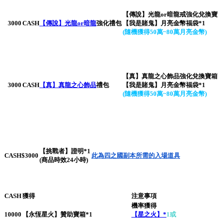
【傳說】光龍or暗龍戒強化兌換寶
3000
CASH
【傳說】
光龍or暗龍
強化禮包
【我是賭鬼】月亮金幣福袋*1
(隨機獲得50萬~80萬月亮金幣)
【真】真龍之心飾品強化兌換寶箱
3000
CASH
【真】真龍之心飾品
禮包
【我是賭鬼】月亮金幣福袋*1
(隨機獲得50萬~80萬月亮金幣)
【挑戰者】證明*1
CASH$3000
此為四之國副本所需的入場道具
(商品時效24小時)
CASH
獲得
注意事項
機率獲得
10000
【永恆星火】贊助寶箱*1
【星之火】*
1或