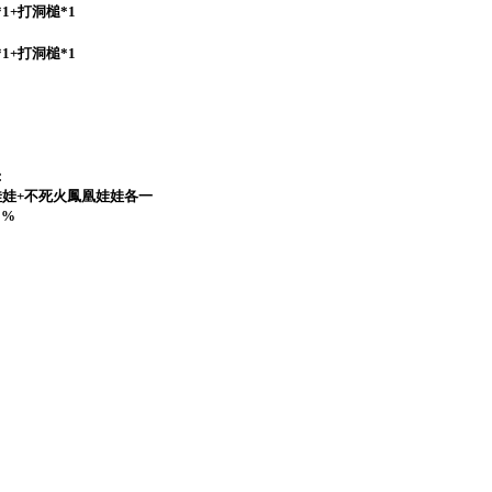
1+打洞槌*1
1+打洞槌*1
：
風娃娃+不死火鳳凰娃娃各一
0%