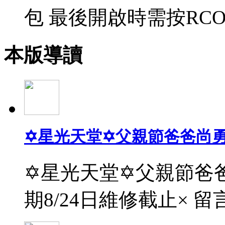
包 最後開啟時需按RCO
本版導讀
✡星光天堂✡父親節爸爸尚
✡星光天堂✡父親節爸爸
期8/24日維修截止× 留