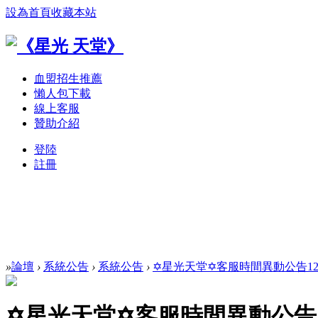
設為首頁
收藏本站
血盟招生推薦
懶人包下載
線上客服
贊助介紹
登陸
註冊
»
論壇
›
系統公告
›
系統公告
›
✡星光天堂✡客服時間異動公告12點~
✡星光天堂✡客服時間異動公告1