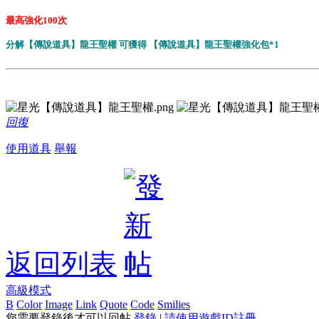
最高強化100次
分解【傳說道具】龍王聖權 可獲得 【傳說道具】龍王聖權強化包*1
回復
使用道具
舉報
返回列表
高級模式
B
Color
Image
Link
Quote
Code
Smilies
您需要登錄後才可以回帖
登錄
|
請使用遊戲ID註冊