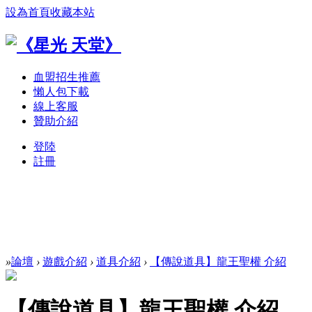
設為首頁
收藏本站
血盟招生推薦
懶人包下載
線上客服
贊助介紹
登陸
註冊
»
論壇
›
遊戲介紹
›
道具介紹
›
【傳說道具】龍王聖權 介紹
【傳說道具】龍王聖權 介紹