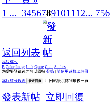
1 ...
3
4
5
6
7
8
9
10
11
12
... 756
返回列表
高級模式
B
Color
Image
Link
Quote
Code
Smilies
您需要登錄後才可以回帖
登錄
|
請使用遊戲ID註冊
本版積分規則
回帖後跳轉到最後一頁
發表回復
發表新帖
立即回復