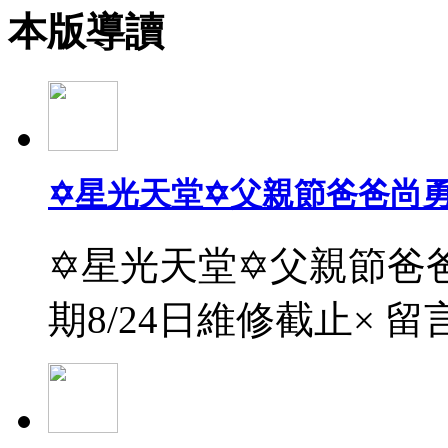
本版導讀
✡星光天堂✡父親節爸爸尚
✡星光天堂✡父親節爸爸
期8/24日維修截止× 留