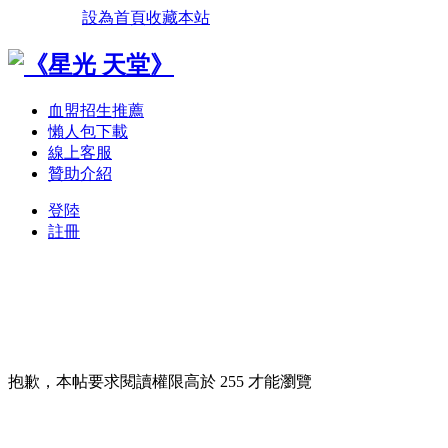
設為首頁
收藏本站
血盟招生推薦
懶人包下載
線上客服
贊助介紹
登陸
註冊
抱歉，本帖要求閱讀權限高於 255 才能瀏覽