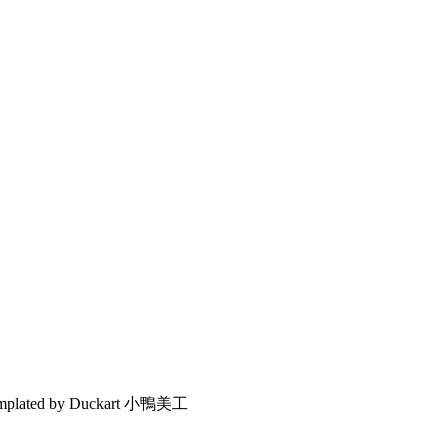
emplated by Duckart 小鴨美工