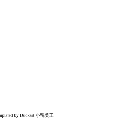
emplated by Duckart 小鴨美工