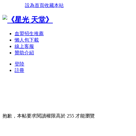
設為首頁
收藏本站
血盟招生推薦
懶人包下載
線上客服
贊助介紹
登陸
註冊
抱歉，本帖要求閱讀權限高於 255 才能瀏覽