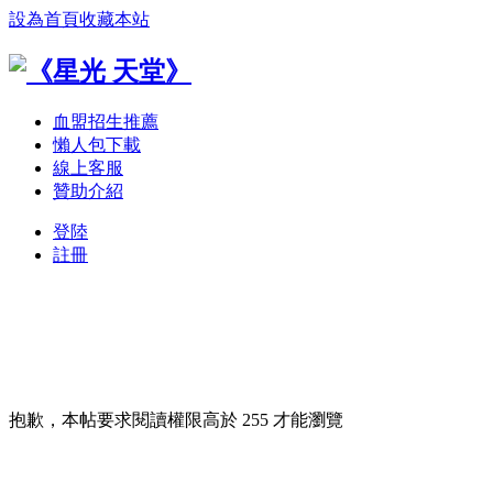
設為首頁
收藏本站
血盟招生推薦
懶人包下載
線上客服
贊助介紹
登陸
註冊
抱歉，本帖要求閱讀權限高於 255 才能瀏覽