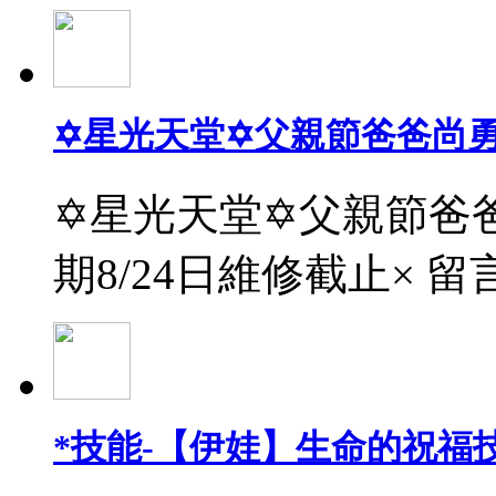
✡星光天堂✡父親節爸爸尚
✡星光天堂✡父親節爸爸
期8/24日維修截止× 留
*技能-【伊娃】生命的祝福