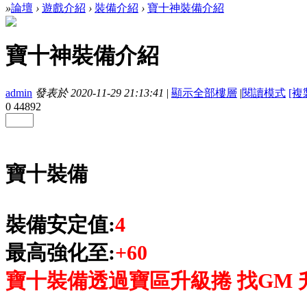
»
論壇
›
遊戲介紹
›
裝備介紹
›
寶十神裝備介紹
寶十神裝備介紹
admin
發表於 2020-11-29 21:13:41
|
顯示全部樓層
|
閱讀模式
[複
0
44892
寶十裝備
裝備安定值:
4
最高強化至:
+60
寶十裝備透過寶區升級捲 找GM 