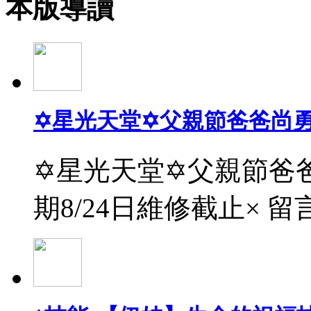
本版導讀
✡星光天堂✡父親節爸爸尚
✡星光天堂✡父親節爸爸
期8/24日維修截止× 留