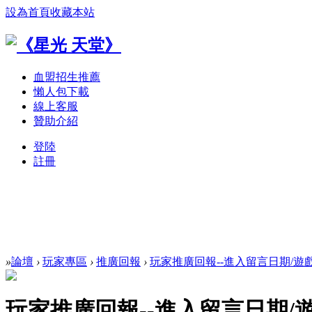
設為首頁
收藏本站
血盟招生推薦
懶人包下載
線上客服
贊助介紹
登陸
註冊
»
論壇
›
玩家專區
›
推廣回報
›
玩家推廣回報--進入留言日期/遊
玩家推廣回報--進入留言日期/