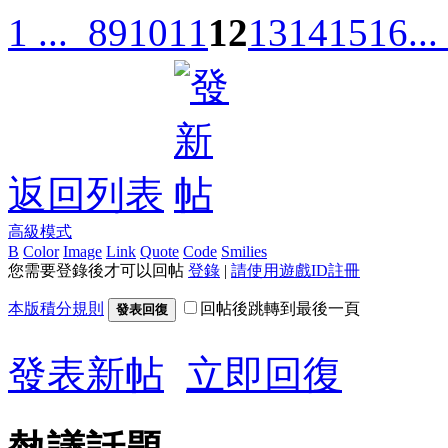
1 ...
8
9
10
11
12
13
14
15
16
..
返回列表
高級模式
B
Color
Image
Link
Quote
Code
Smilies
您需要登錄後才可以回帖
登錄
|
請使用遊戲ID註冊
本版積分規則
回帖後跳轉到最後一頁
發表回復
發表新帖
立即回復