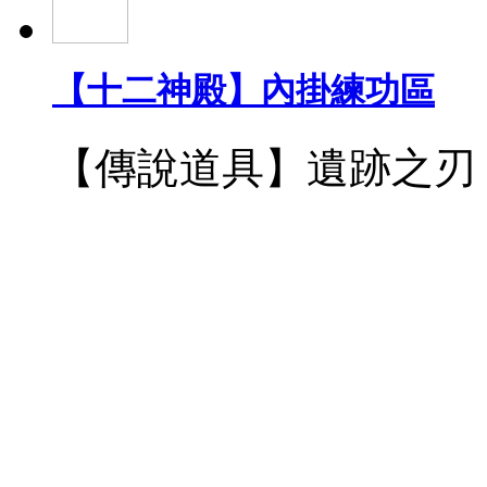
【十二神殿】內掛練功區
【傳說道具】遺跡之刃