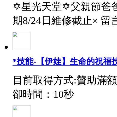
✡星光天堂✡父親節爸爸
期8/24日維修截止× 留
*技能-【伊娃】生命的祝福
目前取得方式:贊助滿額
卻時間：10秒