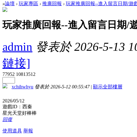
»
論壇
›
玩家專區
›
推廣回報
›
玩家推廣回報--進入留言日期/遊
玩家推廣回報--進入留言日期/
admin
發表於 2026-5-13 10
鏈接]
77952
10813512
xchihwhyu
發表於 2026-5-12 00:55:47
|
顯示全部樓層
2026/05/12
遊戲ID：西秦
星光天堂好棒棒
回復
使用道具
舉報