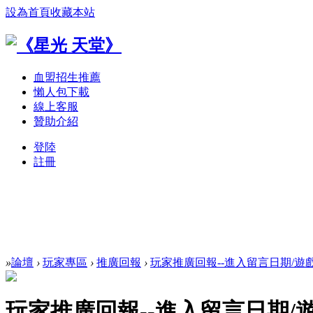
設為首頁
收藏本站
血盟招生推薦
懶人包下載
線上客服
贊助介紹
登陸
註冊
»
論壇
›
玩家專區
›
推廣回報
›
玩家推廣回報--進入留言日期/遊
玩家推廣回報--進入留言日期/