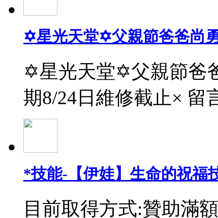
✡星光天堂✡父親節爸爸尚
✡星光天堂✡父親節爸爸
期8/24日維修截止× 留
*技能-【伊娃】生命的祝福
目前取得方式:贊助滿額