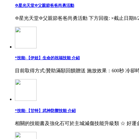
✡星光天堂✡父親節爸爸尚勇活動
✡星光天堂✡父親節爸爸尚勇活動 下方回復: ×截止日期8/
*技能-【伊娃】生命的祝福技能 介紹
目前取得方式:贊助滿額回饋贈送 施放效果：600秒 冷卻時
*技能-【甘特】武神防禦技能 介紹
相關的技能書及強化石可於主城減傷技能升級類 ☆ 好運