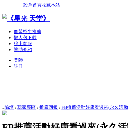
設為首頁
收藏本站
血盟招生推薦
懶人包下載
線上客服
贊助介紹
登陸
註冊
»
論壇
›
玩家專區
›
推廣回報
›
FB推薦活動好康看過來(永久活動
FB推薦活動好康看過來(永久活