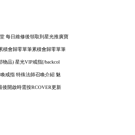
天堂 每日維修後領取到星光推廣寶
筆累積會歸零單筆累積會歸零單筆
品) 星光VIP戒指[/backcol
召喚戒指 特殊法師召喚介紹 魅
後開啟時需按RCOVER更新