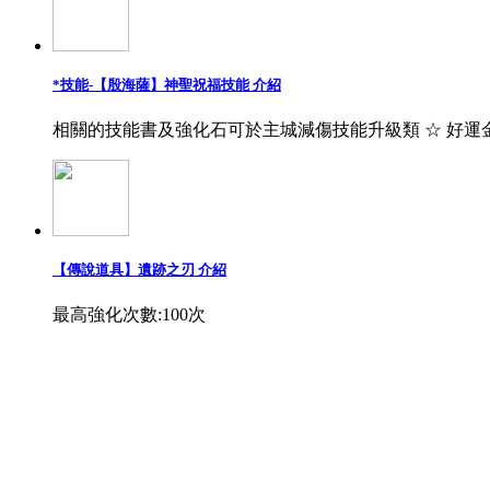
*技能-【殷海薩】神聖祝福技能 介紹
相關的技能書及強化石可於主城減傷技能升級類 ☆ 好運
【傳說道具】遺跡之刃 介紹
最高強化次數:100次