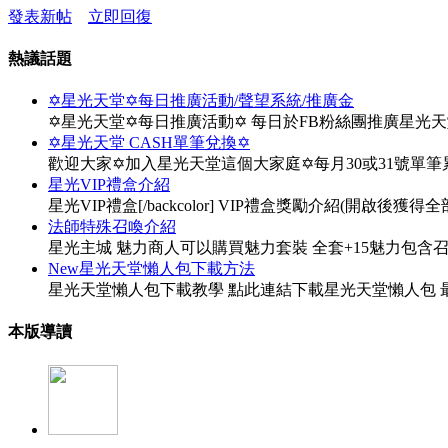
發表新帖
立即回復
熱議話題
✡星光天堂✡每日推廣活動/聲望系統/推廣金
✡星光天堂✡每日推廣活動✡ 每日於FB粉絲團推廣星光
✡星光天堂 CASH單筆兌換✡
歡迎大家✡加入星光天堂這個大家庭✡每月30或31號單
星光VIP禮盒介紹
星光VIP禮盒[/backcolor] VIP禮盒獎勵介紹(開啟後獲得全部物
法師特殊召喚介紹
星光主城 魅力商人可以購買魅力套裝 全套+15魅力包含
New星光天堂懶人包下載方法
星光天堂懶人包下載教學 點此連結下載星光天堂懶人包 最
本版導讀