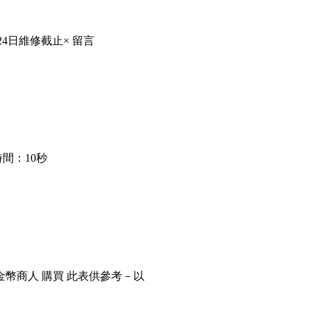
24日維修截止× 留言
間：10秒
金幣商人 購買 此表供參考－以