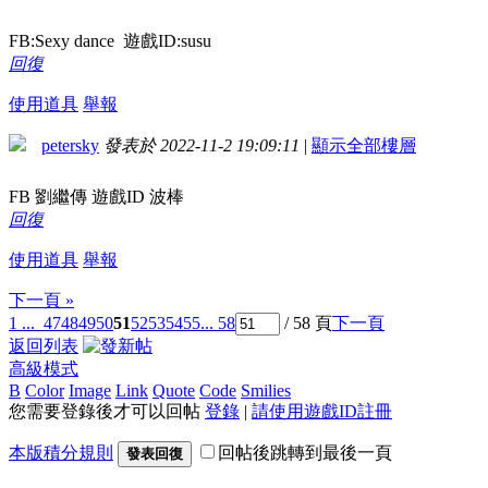
FB:Sexy dance 遊戲ID:susu
回復
使用道具
舉報
petersky
發表於 2022-11-2 19:09:11
|
顯示全部樓層
FB 劉繼傳 遊戲ID 波棒
回復
使用道具
舉報
下一頁 »
1 ...
47
48
49
50
51
52
53
54
55
... 58
/ 58 頁
下一頁
返回列表
高級模式
B
Color
Image
Link
Quote
Code
Smilies
您需要登錄後才可以回帖
登錄
|
請使用遊戲ID註冊
本版積分規則
回帖後跳轉到最後一頁
發表回復