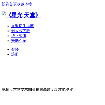
設為首頁
收藏本站
血盟招生推薦
懶人包下載
線上客服
贊助介紹
登陸
註冊
抱歉，本帖要求閱讀權限高於 255 才能瀏覽