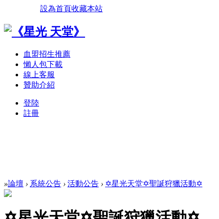
設為首頁
收藏本站
血盟招生推薦
懶人包下載
線上客服
贊助介紹
登陸
註冊
»
論壇
›
系統公告
›
活動公告
›
✡星光天堂✡聖誕狩獵活動✡
✡星光天堂✡聖誕狩獵活動✡