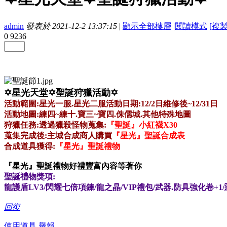
admin
發表於 2021-12-2 13:37:15
|
顯示全部樓層
|
閱讀模式
[複
0
9236
✡星光天堂✡聖誕狩獵活動✡
活動範圍:星光一服.星光二服
活動日期:12/2日維修後~12/31日
活動地圖:練四~練十.寶三~寶四.侏儒城.其他特殊地圖
狩獵任務:透過獵殺怪物蒐集:
『聖誕』小紅襪X30
蒐集完成後:主城合成商人購買
『星光』聖誕合成表
合成道具獲得:
『星光』聖誕禮物
『星光』聖誕禮物
好禮豐富內容等著你
聖誕禮物獎項:
龍護盾LV3/閃耀七倍項鍊/龍之晶/VIP禮包/武器.防具強化卷+1
回復
使用道具
舉報