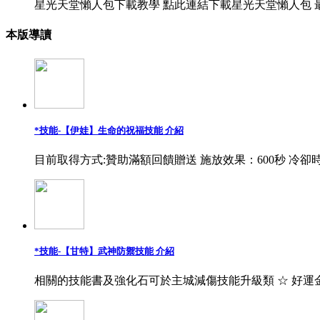
星光天堂懶人包下載教學 點此連結下載星光天堂懶人包 最
本版導讀
*技能-【伊娃】生命的祝福技能 介紹
目前取得方式:贊助滿額回饋贈送 施放效果：600秒 冷卻時
*技能-【甘特】武神防禦技能 介紹
相關的技能書及強化石可於主城減傷技能升級類 ☆ 好運