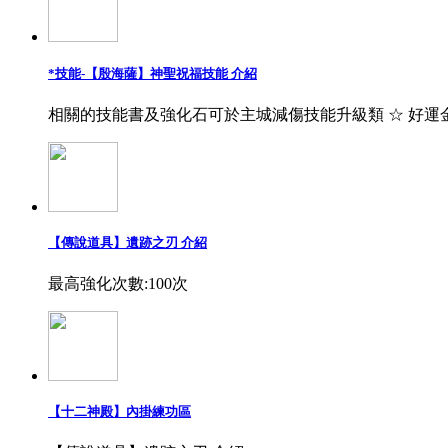
*技能-【殷海薩】神聖祝福技能 介紹
相關的技能書及強化石可於主城減傷技能升級類 ☆ 好運
【傳說道具】遺跡之刃 介紹
最高強化次數:100次
【十二神殿】內掛練功區