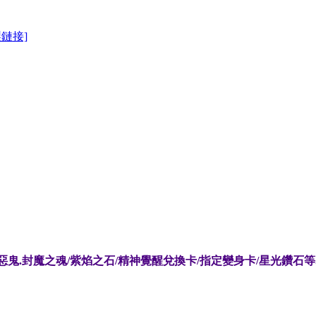
製鏈接]
/惡鬼.封魔之魂/紫焰之石/精神覺醒兌換卡/指定變身卡/星光鑽石等..