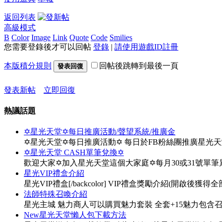
返回列表
高級模式
B
Color
Image
Link
Quote
Code
Smilies
您需要登錄後才可以回帖
登錄
|
請使用遊戲ID註冊
本版積分規則
回帖後跳轉到最後一頁
發表回復
發表新帖
立即回復
熱議話題
✡星光天堂✡每日推廣活動/聲望系統/推廣金
✡星光天堂✡每日推廣活動✡ 每日於FB粉絲團推廣星光
✡星光天堂 CASH單筆兌換✡
歡迎大家✡加入星光天堂這個大家庭✡每月30或31號單
星光VIP禮盒介紹
星光VIP禮盒[/backcolor] VIP禮盒獎勵介紹(開啟後獲得全部物
法師特殊召喚介紹
星光主城 魅力商人可以購買魅力套裝 全套+15魅力包含
New星光天堂懶人包下載方法