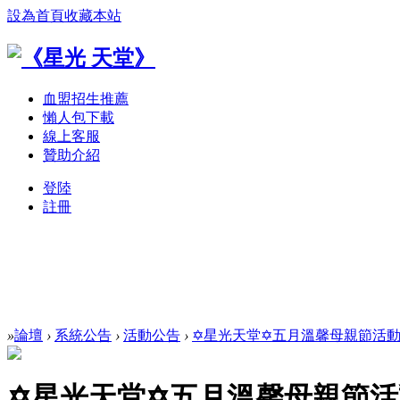
設為首頁
收藏本站
血盟招生推薦
懶人包下載
線上客服
贊助介紹
登陸
註冊
»
論壇
›
系統公告
›
活動公告
›
✡星光天堂✡五月溫馨母親節活動
✡星光天堂✡五月溫馨母親節活