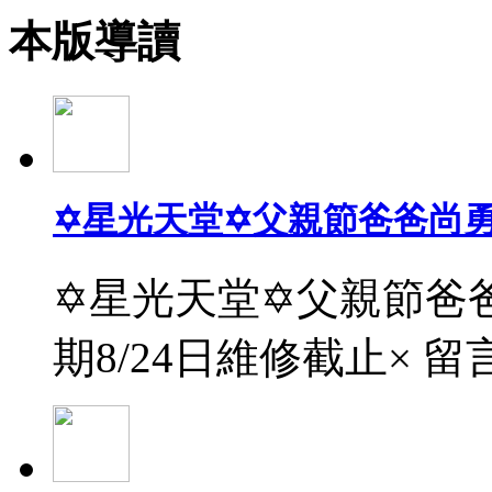
本版導讀
✡星光天堂✡父親節爸爸尚
✡星光天堂✡父親節爸爸
期8/24日維修截止× 留