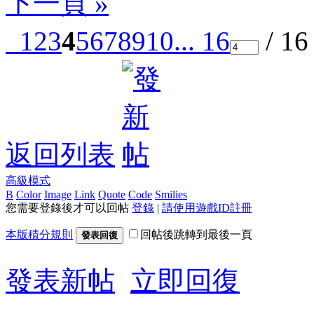
下一頁 »
1
2
3
4
5
6
7
8
9
10
... 16
/ 1
返回列表
高級模式
B
Color
Image
Link
Quote
Code
Smilies
您需要登錄後才可以回帖
登錄
|
請使用遊戲ID註冊
本版積分規則
回帖後跳轉到最後一頁
發表回復
發表新帖
立即回復