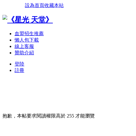
設為首頁
收藏本站
血盟招生推薦
懶人包下載
線上客服
贊助介紹
登陸
註冊
抱歉，本帖要求閱讀權限高於 255 才能瀏覽