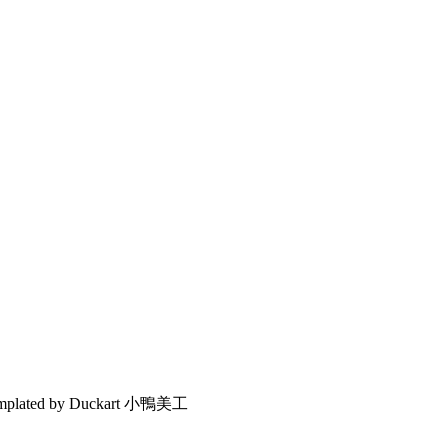
emplated by Duckart 小鴨美工