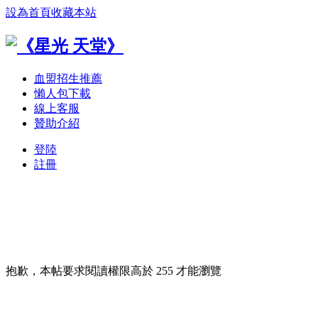
設為首頁
收藏本站
血盟招生推薦
懶人包下載
線上客服
贊助介紹
登陸
註冊
抱歉，本帖要求閱讀權限高於 255 才能瀏覽