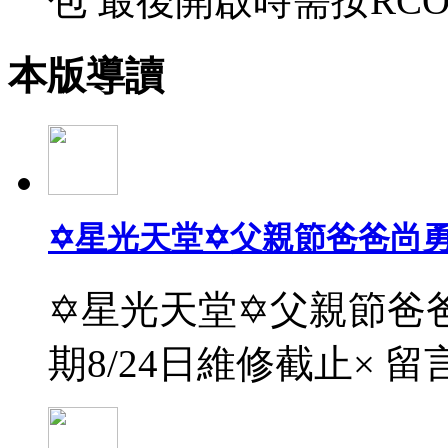
包 最後開啟時需按RCO
本版導讀
✡星光天堂✡父親節爸爸尚
✡星光天堂✡父親節爸爸
期8/24日維修截止× 留