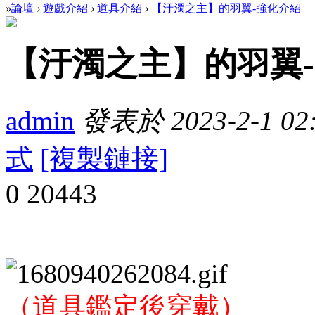
»
論壇
›
遊戲介紹
›
道具介紹
›
【汙濁之主】的羽翼-強化介紹
【汙濁之主】的羽翼
admin
發表於 2023-2-1 02:
式
[複製鏈接]
0
20443
（道具鑑定後穿戴）