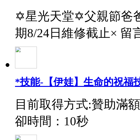
✡星光天堂✡父親節爸爸
期8/24日維修截止× 留
*技能-【伊娃】生命的祝福
目前取得方式:贊助滿額
卻時間：10秒