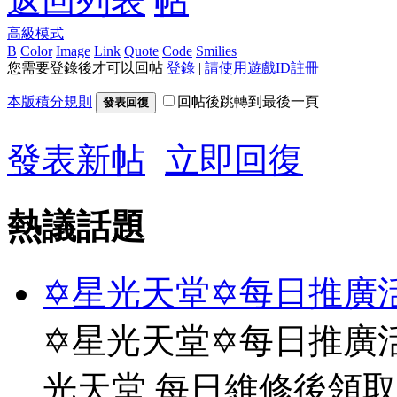
返回列表
高級模式
B
Color
Image
Link
Quote
Code
Smilies
您需要登錄後才可以回帖
登錄
|
請使用遊戲ID註冊
本版積分規則
回帖後跳轉到最後一頁
發表回復
發表新帖
立即回復
熱議話題
✡星光天堂✡每日推廣活
✡星光天堂✡每日推廣活
光天堂 每日維修後領