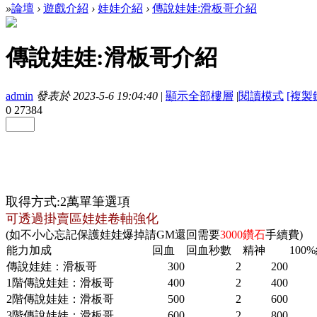
»
論壇
›
遊戲介紹
›
娃娃介紹
›
傳說娃娃:滑板哥介紹
傳說娃娃:滑板哥介紹
admin
發表於 2023-5-6 19:04:40
|
顯示全部樓層
|
閱讀模式
[複製
0
27384
取得方式:2萬單筆選項
可透過掛賣區娃娃卷軸強化
(如不小心忘記保護娃娃爆掉請GM還回需要
3000鑽石
手續費)
能力加成
回血
回血秒數
精神
100
傳說娃娃：滑板哥
300
2
200
1階傳說娃娃：滑板哥
400
2
400
2階傳說娃娃：滑板哥
500
2
600
3階傳說娃娃：滑板哥
600
2
800