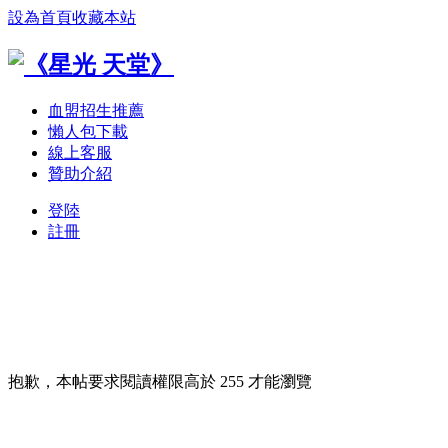
設為首頁
收藏本站
血盟招生推薦
懶人包下載
線上客服
贊助介紹
登陸
註冊
抱歉，本帖要求閱讀權限高於 255 才能瀏覽