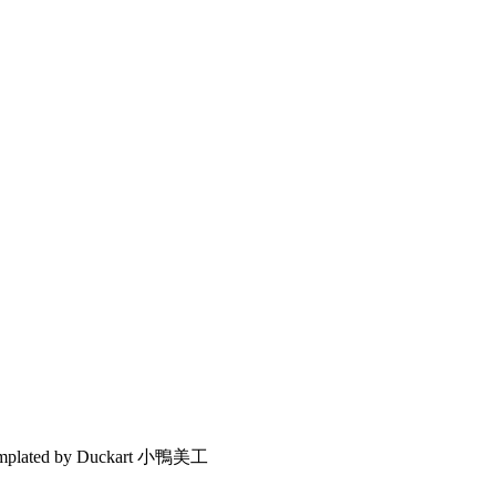
emplated by Duckart 小鴨美工