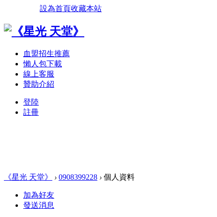
設為首頁
收藏本站
血盟招生推薦
懶人包下載
線上客服
贊助介紹
登陸
註冊
《星光 天堂》
›
0908399228
›
個人資料
加為好友
發送消息