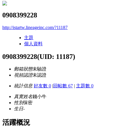
0908399228
http://istartw.lineageinc.com/?11187
主題
個人資料
0908399228
(UID: 11187)
郵箱狀態
未驗證
視頻認證
未認證
統計信息
好友數 0
|
回帖數 67
|
主題數 0
真實姓名
錢小牛
性別
保密
生日
-
活躍概況