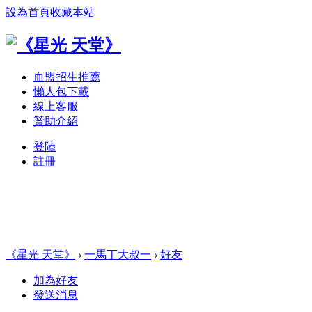
設為首頁
收藏本站
血盟招生推薦
懶人包下載
線上客服
贊助介紹
登陸
註冊
《星光 天堂》
›
一馬丁大叔一
›
好友
加為好友
發送消息